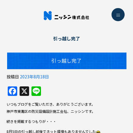
引っ越し完了
引っ越し完了
投稿日
2023年8月18日
F
X
Li
a
n
いつもブログをご覧いただき、ありがとうございます。
c
e
神戸市東灘区の防災設備設計施工会社、ニッシンです。
e
続きを掲載するつもりが・・・
b
8月5日の引っ越し前後でネット環境もありませんでした