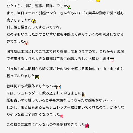
o
ひたすら、掃除、運搬、掃除、でした
o
まぁ、当日はサカイ引越センターさんがものすごく素早い動きで引っ越し
完了しましたが
k
引っ越し屋さんってすごいですね。
女の子もいましたがすごい重い物も手際よく運んでいくのを感激しながら
見てました
旧社屋は工場としてこれまで通り稼働しておりますので、これからも現場
で使用するような大きな荷物は工場に配送よろしくお願いします
引っ越し前は昭和から続く我が社の歴史を感じる書類の山・山・山・山と
戦っておりました
昔は何でも紙媒体でしたもんね
ほぼ、シュレッダーに飲み込まれていきました
紙も古いので触っていると手も大荒れしてなんだか顏もかゆい・・・
しかし、来る日も来る日もシュレッダー君は働いてくれたので、かゆくな
りそうな紙は全部無くなりました
この機会に本当に色々なものを断捨離できました