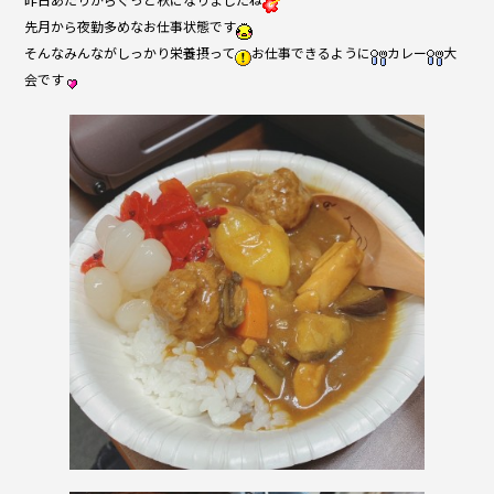
b
先月から夜勤多めなお仕事状態です
o
そんなみんながしっかり栄養摂って
お仕事できるように
カレー
大
会です
o
k