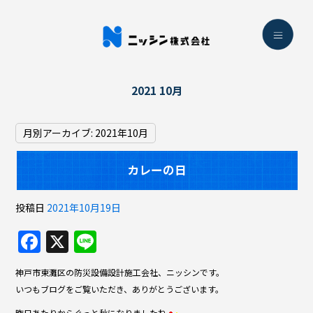
2021 10月
月別アーカイブ:
2021年10月
カレーの日
投稿日
2021年10月19日
F
X
Li
a
n
神戸市東灘区の防災設備設計施工会社、ニッシンです。
c
e
いつもブログをご覧いただき、ありがとうございます。
e
昨日あたりからぐっと秋になりましたね