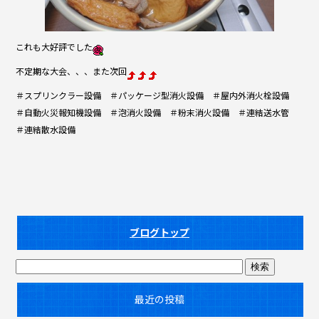
これも大好評でした
不定期な大会、、、また次回
＃スプリンクラー設備 ＃パッケージ型消火設備 ＃屋内外消火栓設備
＃自動火災報知機設備 ＃泡消火設備 ＃粉末消火設備 ＃連結送水管
＃連結散水設備
ブログトップ
最近の投稿