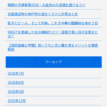
関西の渋滞事情2026：お盆休みの混雑を避けるコツ
台風接近時の神戸市の浸水リスクと対策まとめ
餃子とビール、そして円卓。これぞ中華の醍醐味を味わう日
WBGTを意識した水分補給のコツ！湿度が高い日の注意点と
は？
【消防設備士甲種】若いうちに手に職を得るメリットを徹底
解説
アーカイブ
2026年7月
2026年6月
2026年5月
2025年12月