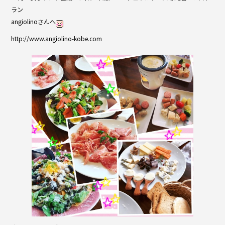
o
ラン
o
angiolinoさんへ
k
http://www.angiolino-kobe.com