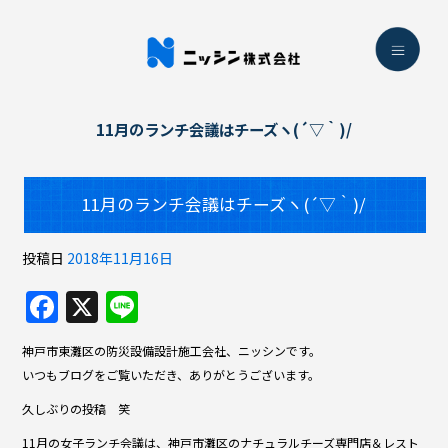
11月のランチ会議はチーズヽ(´▽｀)/
11月のランチ会議はチーズヽ(´▽｀)/
投稿日
2018年11月16日
F
X
Li
a
n
神戸市東灘区の防災設備設計施工会社、ニッシンです。
c
e
いつもブログをご覧いただき、ありがとうございます。
e
久しぶりの投稿 笑
b
11月の女子ランチ会議は、神戸市灘区のナチュラルチーズ専門店＆レスト