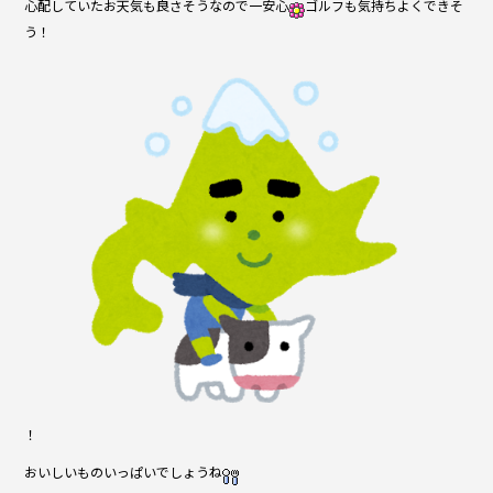
心配していたお天気も良さそうなので一安心
o
ゴルフも気持ちよくできそ
う！
o
k
！
おいしいものいっぱいでしょうね