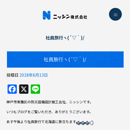
社員旅行ヽ(´▽｀)/
社員旅行ヽ(´▽｀)/
投稿日
2018年6月13日
F
X
Li
a
n
神戸市東灘区の防災設備設計施工会社、ニッシンです。
c
e
いつもブログをご覧いただき、ありがとうございます。
e
あす午後より社員旅行で北海道に旅立ちます
b