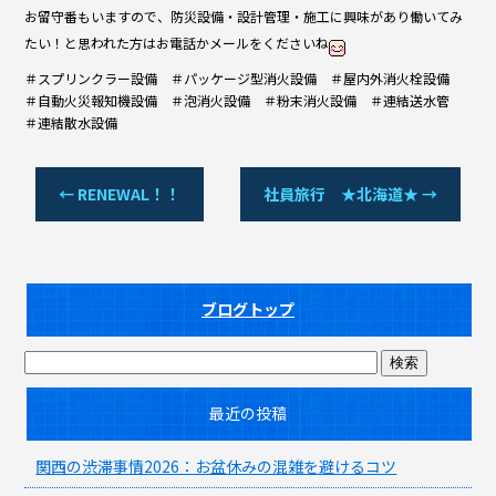
お留守番もいますので、防災設備・設計管理・施工に興味があり働いてみ
たい！と思われた方はお電話かメールをくださいね
＃スプリンクラー設備 ＃パッケージ型消火設備 ＃屋内外消火栓設備
＃自動火災報知機設備 ＃泡消火設備 ＃粉末消火設備 ＃連結送水管
＃連結散水設備
←
RENEWAL！！
社員旅行 ★北海道★
→
ブログトップ
最近の投稿
関西の渋滞事情2026：お盆休みの混雑を避けるコツ